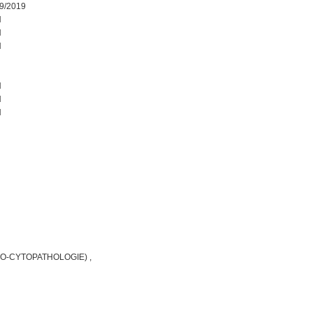
9/2019
N
N
N
N
N
N
O-CYTOPATHOLOGIE) ,