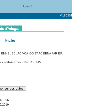
Ameli.fr
V.180301
Fiche
IENNE : SD : AC VCA IGG ET AC EBNA PAR EIA
C VCA IGG et AC EBNA PAR EIA
1/1996
9/2019