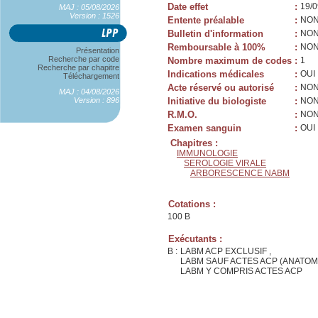
Date effet
:
19/0
MAJ : 05/08/2026
Version : 1526
Entente préalable
:
NO
Bulletin d'information
:
NO
Remboursable à 100%
:
NO
Présentation
Recherche par code
Nombre maximum de codes
:
1
Recherche par chapitre
Indications médicales
:
OUI
Téléchargement
Acte réservé ou autorisé
:
NO
MAJ : 04/08/2026
Version : 896
Initiative du biologiste
:
NO
R.M.O.
:
NO
Examen sanguin
:
OUI
Chapitres :
IMMUNOLOGIE
SEROLOGIE VIRALE
ARBORESCENCE NABM
Cotations :
100 B
Exécutants :
B :
LABM ACP EXCLUSIF ,
LABM SAUF ACTES ACP (ANATOM
LABM Y COMPRIS ACTES ACP