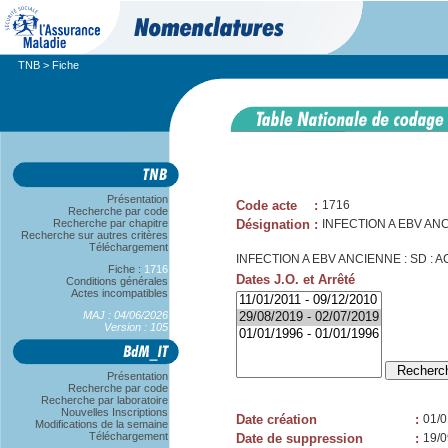
TNB
> Fiche
Présentation
Code acte
:
1716
Recherche par code
Recherche par chapitre
Désignation
:
INFECTION A EBV ANC
Recherche sur autres critères
Téléchargement
INFECTION A EBV ANCIENNE : SD : A
Fiche :
1716
Dates J.O. et Arrêté
Conditions générales
Actes incompatibles
MAJ : 04/06/2026
Version : 105
Présentation
Recherche par code
Recherche par laboratoire
Nouvelles Inscriptions
Date création
:
01/0
Modifications de la semaine
Téléchargement
Date de suppression
:
19/0