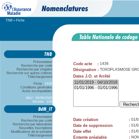
TNB
> Fiche
Présentation
Code acte
:
1436
Recherche par code
Recherche par chapitre
Désignation
:
TOXOPLASMOSE GROS
Recherche sur autres critères
Dates J.O. et Arrêté
Téléchargement
Fiche :
1436
Conditions générales
Actes incompatibles
MAJ : 04/06/2026
Version : 105
Présentation
Date création
:
01/0
Recherche par code
Recherche par laboratoire
Date de suppression
:
01/0
Nouvelles Inscriptions
Date effet
:
01/0
Modifications de la semaine
Téléchargement
Entente préalable
:
NO