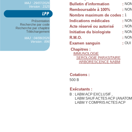
MAJ : 29/07/2026
Bulletin d'information
:
NO
Version : 1525
Remboursable à 100%
:
NO
Nombre maximum de codes
:
1
Indications médicales
:
NO
Présentation
Recherche par code
Acte réservé ou autorisé
:
NO
Recherche par chapitre
Téléchargement
Initiative du biologiste
:
NO
R.M.O.
:
NO
MAJ : 04/08/2026
Version : 896
Examen sanguin
:
OUI
Chapitres :
IMMUNOLOGIE
SEROLOGIE PARASITAIRE
ARBORESCENCE NABM
Cotations :
500 B
Exécutants :
B :
LABM ACP EXCLUSIF ,
LABM SAUF ACTES ACP (ANATOM
LABM Y COMPRIS ACTES ACP