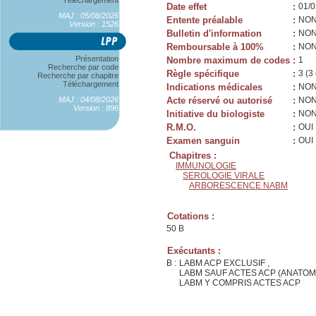
Téléchargement
Date effet
:
01/0
MAJ : 05/08/2026
Entente préalable
:
NO
Version : 1526
Bulletin d'information
:
NO
Remboursable à 100%
:
NO
Présentation
Nombre maximum de codes
:
1
Recherche par code
Règle spécifique
:
3 (3
Recherche par chapitre
Téléchargement
Indications médicales
:
NO
MAJ : 04/08/2026
Acte réservé ou autorisé
:
NO
Version : 896
Initiative du biologiste
:
NO
R.M.O.
:
OUI
Examen sanguin
:
OUI
Chapitres :
IMMUNOLOGIE
SEROLOGIE VIRALE
ARBORESCENCE NABM
Cotations :
50 B
Exécutants :
B :
LABM ACP EXCLUSIF ,
LABM SAUF ACTES ACP (ANATOM
LABM Y COMPRIS ACTES ACP