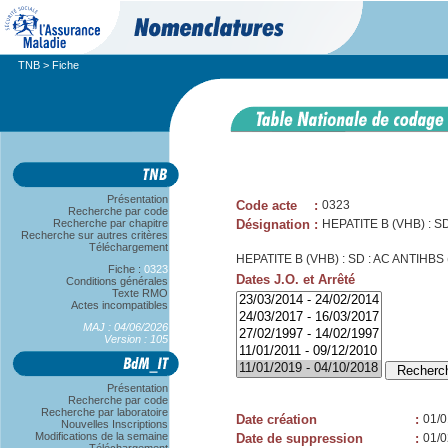
TNB
> Fiche
Présentation
Code acte
:
0323
Recherche par code
Recherche par chapitre
Désignation
:
HEPATITE B (VHB) : S
Recherche sur autres critères
Téléchargement
HEPATITE B (VHB) : SD : AC ANTIHBS
Fiche :
0323
Dates J.O. et Arrêté
Conditions générales
Texte RMO
Actes incompatibles
MAJ : 04/06/2026
Version : 105
Présentation
Recherche par code
Recherche par laboratoire
Date création
:
01/0
Nouvelles Inscriptions
Modifications de la semaine
Date de suppression
:
01/0