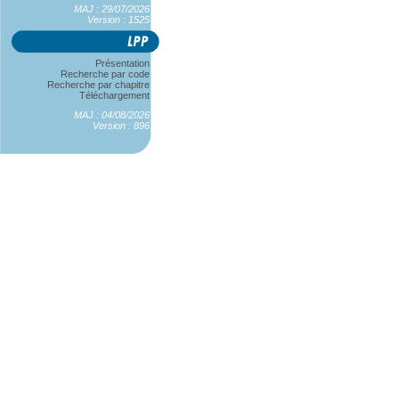
MAJ : 29/07/2026
Version : 1525
Présentation
Recherche par code
Recherche par chapitre
Téléchargement
MAJ : 04/08/2026
Version : 896