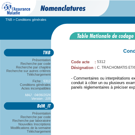
TNB
> Conditions générales
Cond
Présentation
Code acte
:
5312
Recherche par code
Recherche par chapitre
Désignation
:
C. TRACHOMATIS ET/
Recherche sur autres critères
Téléchargement
- Commentaires ou interprétations exi
Fiche :
5312
conduit à côter un ou plusieurs exam
Conditions générales
panels réglementaires à préciser exp
Actes incompatibles
MAJ : 04/06/2026
Version : 105
Présentation
Recherche par code
Recherche par laboratoire
Nouvelles Inscriptions
Modifications de la semaine
Téléchargement