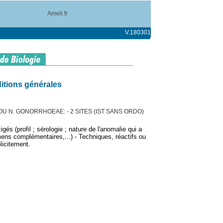
Ameli.fr
V.180301
itions générales
OU N. GONORRHOEAE: - 2 SITES (IST SANS ORDO)
gés (profil ; sérologie ; nature de l'anomalie qui a
ens complémentaires,...) - Techniques, réactifs ou
licitement.