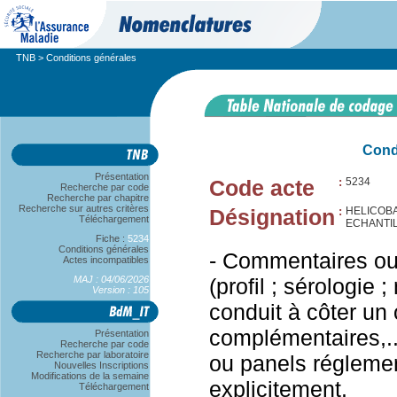
TNB
> Conditions générales
Cond
Présentation
Code acte
:
5234
Recherche par code
Recherche par chapitre
Recherche sur autres critères
Désignation
:
HELICOBA
Téléchargement
ECHANTIL
Fiche :
5234
Conditions générales
- Commentaires ou 
Actes incompatibles
MAJ : 04/06/2026
(profil ; sérologie 
Version : 105
conduit à côter un
complémentaires,...
Présentation
Recherche par code
Recherche par laboratoire
ou panels réglemen
Nouvelles Inscriptions
Modifications de la semaine
explicitement.
Téléchargement