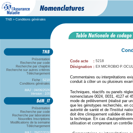
TNB
> Conditions générales
Cond
Présentation
Code acte
:
5218
Recherche par code
Recherche par chapitre
Désignation
:
EX MICROBIO P. OCU
Recherche sur autres critères
Téléchargement
Commentaires ou interprétations exigé
Fiche :
5218
conduit à côter un ou plusieurs exa
Conditions générales
MAJ : 04/06/2026
Techniques, réactifs ou panels régle
Version : 105
nomenclature 0024, 0031, 4127 et 450
mode de prélèvement (réalisé par un
que les génotypes recherchés, en c
Présentation
autorité de santé et de l'Institut na
Recherche par code
doit être cliniquement validée et êtr
Recherche par laboratoire
la technique. En cas d'autoprélèvem
Nouvelles Inscriptions
Modifications de la semaine
utilisation et comprenant un contrôle
Téléchargement
MAJ : 29/07/2026