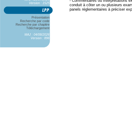
- Commentaires ou interprétations exi
Version : 1525
conduit à côter un ou plusieurs exam
panels réglementaires à préciser exp
Présentation
Recherche par code
Recherche par chapitre
Téléchargement
MAJ : 04/08/2026
Version : 896