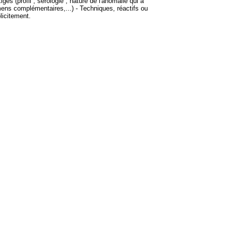
gés (profil ; sérologie ; nature de l'anomalie qui a
ens complémentaires,...) - Techniques, réactifs ou
licitement.