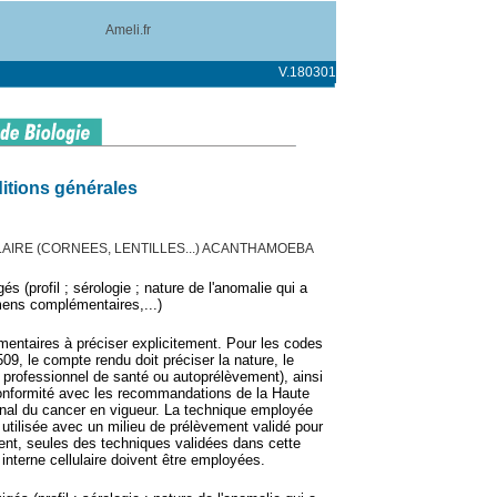
Ameli.fr
V.180301
itions générales
LAIRE (CORNEES, LENTILLES...) ACANTHAMOEBA
s (profil ; sérologie ; nature de l'anomalie qui a
mens complémentaires,...)
mentaires à préciser explicitement. Pour les codes
9, le compte rendu doit préciser la nature, le
 professionnel de santé ou autoprélèvement), ainsi
onformité avec les recommandations de la Haute
tional du cancer en vigueur. La technique employée
e utilisée avec un milieu de prélèvement validé pour
ent, seules des techniques validées dans cette
 interne cellulaire doivent être employées.