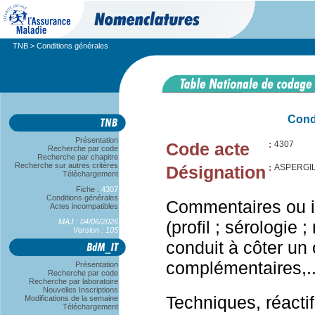
TNB
> Conditions générales
Cond
Présentation
Code acte
:
4307
Recherche par code
Recherche par chapitre
Recherche sur autres critères
Désignation
:
ASPERGIL
Téléchargement
Fiche :
4307
Conditions générales
Commentaires ou in
Actes incompatibles
MAJ : 04/06/2026
(profil ; sérologie 
Version : 105
conduit à côter un
complémentaires,..
Présentation
Recherche par code
Recherche par laboratoire
Nouvelles Inscriptions
Techniques, réacti
Modifications de la semaine
Téléchargement