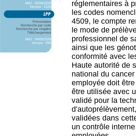
réglementaires à p
MAJ : 05/08/2026
Version : 1526
les codes nomencl
4509, le compte ren
Présentation
Recherche par code
le mode de prélève
Recherche par chapitre
Téléchargement
professionnel de s
MAJ : 04/08/2026
Version : 896
ainsi que les géno
conformité avec l
Haute autorité de sa
national du cancer
employée doit être
être utilisée avec
validé pour la tec
d'autoprélèvement
validées dans cette
un contrôle interne
employées.