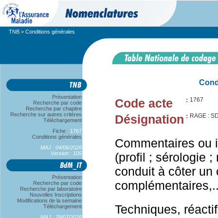
TNB
> Conditions générales
Cond
Présentation
Code acte
:
1767
Recherche par code
Recherche par chapitre
Recherche sur autres critères
Désignation
:
RAGE : S
Téléchargement
Fiche :
1767
Conditions générales
Commentaires ou in
MAJ : 04/06/2026
Version : 105
(profil ; sérologie 
conduit à côter un
Présentation
complémentaires,..
Recherche par code
Recherche par laboratoire
Nouvelles Inscriptions
Modifications de la semaine
Techniques, réacti
Téléchargement
MAJ : 29/07/2026