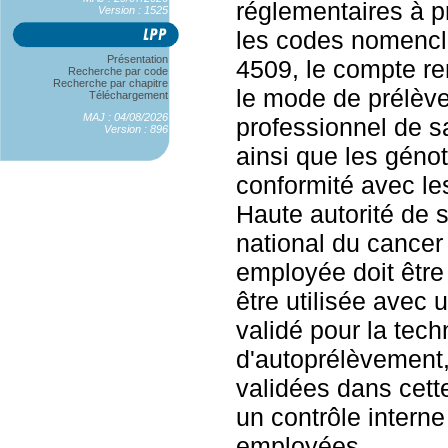
réglementaires à p
Version : 1525
les codes nomencl
Présentation
4509, le compte ren
Recherche par code
Recherche par chapitre
le mode de prélève
Téléchargement
MAJ : 04/08/2026
professionnel de s
Version : 896
ainsi que les géno
conformité avec l
Haute autorité de sa
national du cancer
employée doit être
être utilisée avec
validé pour la tec
d'autoprélèvement
validées dans cette
un contrôle interne
employées.