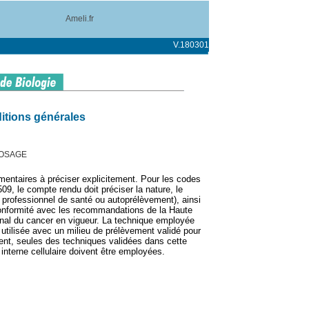
Ameli.fr
V.180301
itions générales
DOSAGE
mentaires à préciser explicitement. Pour les codes
9, le compte rendu doit préciser la nature, le
 professionnel de santé ou autoprélèvement), ainsi
onformité avec les recommandations de la Haute
tional du cancer en vigueur. La technique employée
e utilisée avec un milieu de prélèvement validé pour
ent, seules des techniques validées dans cette
 interne cellulaire doivent être employées.