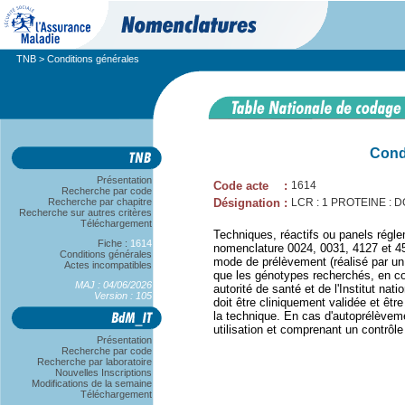
TNB
> Conditions générales
Cond
Présentation
Code acte
:
1614
Recherche par code
Recherche par chapitre
Désignation
:
LCR : 1 PROTEINE : 
Recherche sur autres critères
Téléchargement
Techniques, réactifs ou panels régle
Fiche :
1614
nomenclature 0024, 0031, 4127 et 450
Conditions générales
mode de prélèvement (réalisé par un
Actes incompatibles
que les génotypes recherchés, en c
MAJ : 04/06/2026
autorité de santé et de l'Institut na
Version : 105
doit être cliniquement validée et êtr
la technique. En cas d'autoprélèvem
utilisation et comprenant un contrôle
Présentation
Recherche par code
Recherche par laboratoire
Nouvelles Inscriptions
Modifications de la semaine
Téléchargement