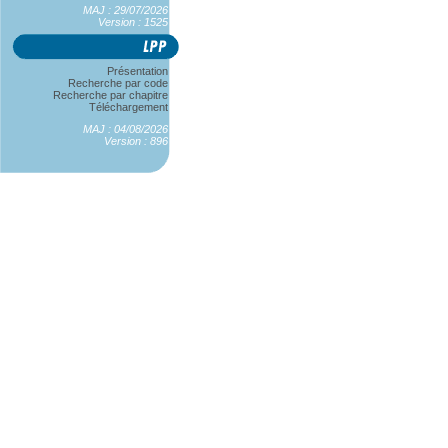
MAJ : 29/07/2026
Version : 1525
Présentation
Recherche par code
Recherche par chapitre
Téléchargement
MAJ : 04/08/2026
Version : 896