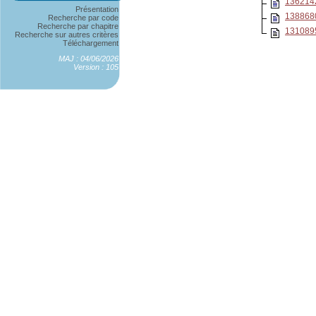
136214
Présentation
138868
Recherche par code
Recherche par chapitre
131089
Recherche sur autres critères
Téléchargement
MAJ : 04/06/2026
Version : 105