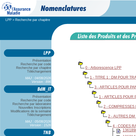
LPP
> Recherche par chapitre
Présentation
Recherche par code
0 - Arborescence LPP
Recherche par chapitre
Téléchargement
1 - TITRE 1 : DM POUR T
MAJ : 04/08/2026
Version : 896
3 - ARTICLES POUR P
Présentation
1 - ARTICLES POUR
Recherche par code
Recherche par laboratoire
2 - COMPRESSES
Nouvelles Inscriptions
Modifications de la semaine
Téléchargement
2 - AUTRES DM
MAJ : 05/08/2026
Version : 1526
4 - CODES R
136189