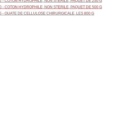
2 - COTON HYDROPHILE, NON STERILE, PAQUET DE 250 G
0 - COTON HYDROPHILE, NON STERILE, PAQUET DE 500 G
5 - OUATE DE CELLULOSE CHIRURGICALE, LES 800 G