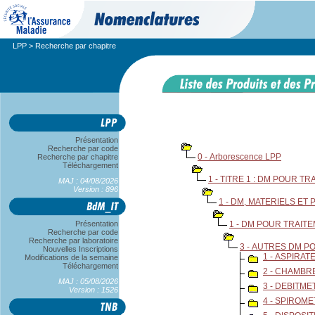
LPP
> Recherche par chapitre
Présentation
Recherche par code
0 - Arborescence LPP
Recherche par chapitre
Téléchargement
1 - TITRE 1 : DM POUR T
MAJ : 04/08/2026
Version : 896
1 - DM, MATERIELS E
Présentation
1 - DM POUR TRAIT
Recherche par code
Recherche par laboratoire
3 - AUTRES DM P
Nouvelles Inscriptions
1 - ASPIRA
Modifications de la semaine
Téléchargement
2 - CHAMBR
MAJ : 05/08/2026
3 - DEBITM
Version : 1526
4 - SPIROM