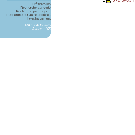
5 - DISPOS
Présentation
Recherche par code
Recherche par chapitre
Recherche sur autres critères
Téléchargement
MAJ : 04/06/2026
Version : 105