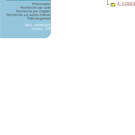
4 - CODE
Présentation
Recherche par code
Recherche par chapitre
Recherche sur autres critères
Téléchargement
MAJ : 04/06/2026
Version : 105