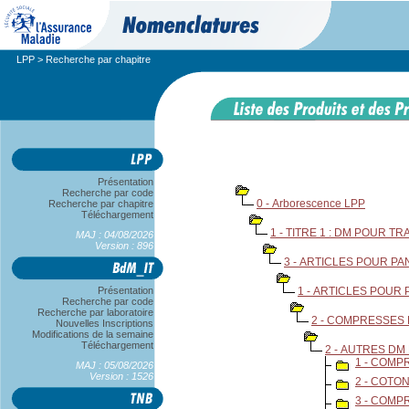
LPP
> Recherche par chapitre
Présentation
Recherche par code
0 - Arborescence LPP
Recherche par chapitre
Téléchargement
1 - TITRE 1 : DM POUR T
MAJ : 04/08/2026
Version : 896
3 - ARTICLES POUR P
Présentation
1 - ARTICLES POUR
Recherche par code
Recherche par laboratoire
2 - COMPRESSES
Nouvelles Inscriptions
Modifications de la semaine
Téléchargement
2 - AUTRES DM
1 - COMP
MAJ : 05/08/2026
Version : 1526
2 - COTO
3 - COMP