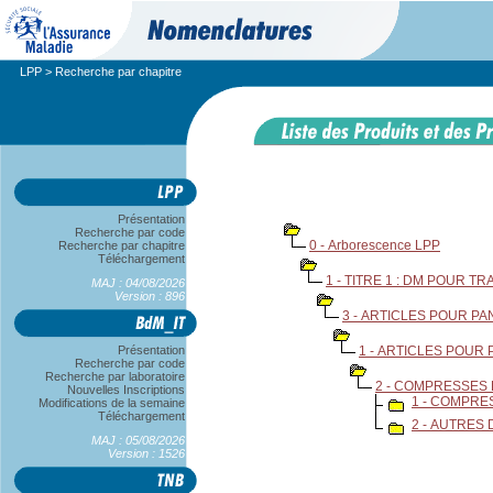
LPP
> Recherche par chapitre
Présentation
Recherche par code
0 - Arborescence LPP
Recherche par chapitre
Téléchargement
1 - TITRE 1 : DM POUR T
MAJ : 04/08/2026
Version : 896
3 - ARTICLES POUR P
Présentation
1 - ARTICLES POUR
Recherche par code
Recherche par laboratoire
2 - COMPRESSES
Nouvelles Inscriptions
1 - COMPRE
Modifications de la semaine
Téléchargement
2 - AUTRES
MAJ : 05/08/2026
Version : 1526