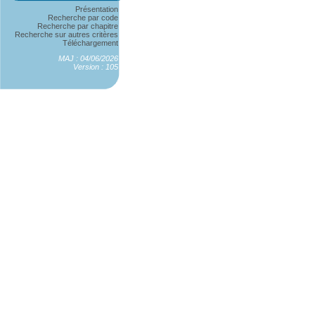
Présentation
Recherche par code
Recherche par chapitre
Recherche sur autres critères
Téléchargement
MAJ : 04/06/2026
Version : 105