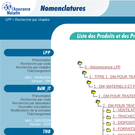
LPP
> Recherche par chapitre
Présentation
Recherche par code
0 - Arborescence LPP
Recherche par chapitre
Téléchargement
1 - TITRE 1 : DM POUR T
MAJ : 04/08/2026
Version : 896
1 - DM, MATERIELS E
Présentation
1 - DM POUR TRAIT
Recherche par code
Recherche par laboratoire
2 - DM POUR TRA
Nouvelles Inscriptions
1 - VENTILA
Modifications de la semaine
Téléchargement
2 - TRACHE
MAJ : 29/07/2026
3 - DISPOSI
Version : 1525
4 - FORFAI