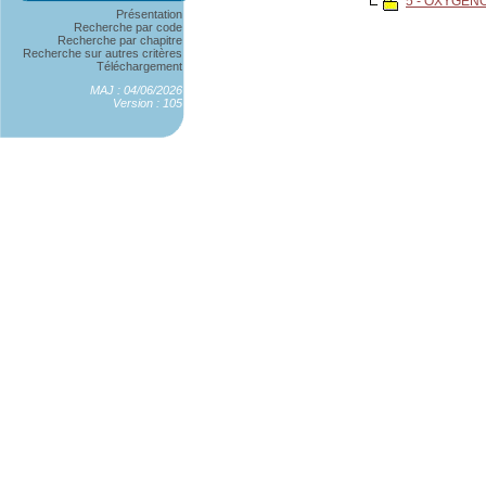
5 - OXYGEN
Présentation
Recherche par code
Recherche par chapitre
Recherche sur autres critères
Téléchargement
MAJ : 04/06/2026
Version : 105