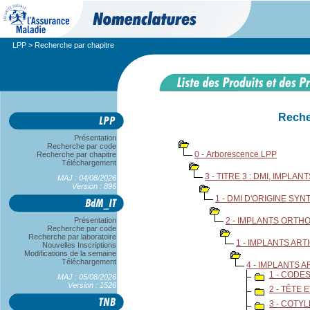
LPP
> Recherche par chapitre
Reche
Présentation
Recherche par code
0 - Arborescence LPP
Recherche par chapitre
Téléchargement
3 - TITRE 3 : DMI, IMPL
MAJ : 04/08/2026
Version : 896
1 - DMI D'ORIGINE SY
Présentation
2 - IMPLANTS ORTH
Recherche par code
Recherche par laboratoire
1 - IMPLANTS ART
Nouvelles Inscriptions
Modifications de la semaine
Téléchargement
4 - IMPLANTS 
1 - CODE
MAJ : 05/08/2026
Version : 1526
2 - TÊTE 
3 - COTYL