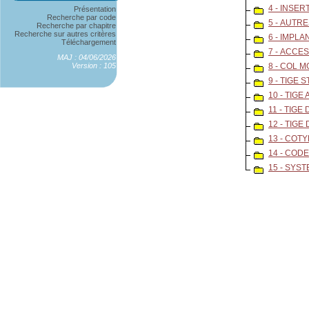
4 - INSE
Présentation
Recherche par code
5 - AUTR
Recherche par chapitre
Recherche sur autres critères
6 - IMPL
Téléchargement
7 - ACCE
MAJ : 04/06/2026
Version : 105
8 - COL 
9 - TIGE
10 - TIGE
11 - TIGE
12 - TIG
13 - COT
14 - COD
15 - SYS