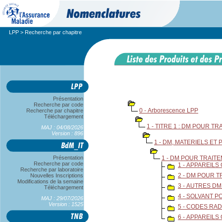
LPP
> Recherche par chapitre
Présentation
Recherche par code
0 - Arborescence LPP
Recherche par chapitre
Téléchargement
1 - TITRE 1 : DM POUR T
MAJ : 04/08/2026
Version : 896
1 - DM, MATERIELS E
Présentation
1 - DM POUR TRAIT
Recherche par code
1 - APPAREIL
Recherche par laboratoire
2 - DM POUR 
Nouvelles Inscriptions
Modifications de la semaine
3 - AUTRES D
Téléchargement
4 - SOLVANT 
MAJ : 29/07/2026
Version : 1525
5 - CODES RAD
6 - APPAREIL