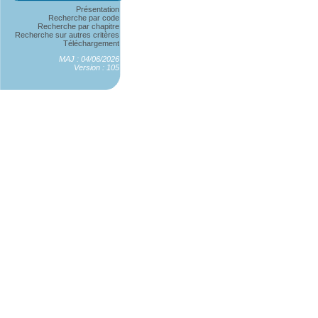
Présentation
Recherche par code
Recherche par chapitre
Recherche sur autres critères
Téléchargement
MAJ : 04/06/2026
Version : 105