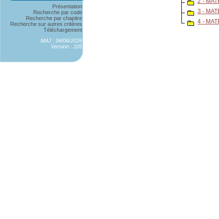
2 - MA
Présentation
3 - MA
Recherche par code
Recherche par chapitre
4 - MA
Recherche sur autres critères
Téléchargement
MAJ : 04/06/2026
Version : 105