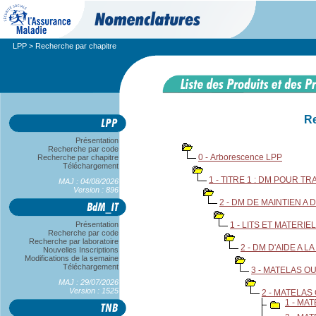
LPP
> Recherche par chapitre
Re
Présentation
Recherche par code
0 - Arborescence LPP
Recherche par chapitre
Téléchargement
1 - TITRE 1 : DM POUR T
MAJ : 04/08/2026
Version : 896
2 - DM DE MAINTIEN A
Présentation
1 - LITS ET MATERIE
Recherche par code
Recherche par laboratoire
2 - DM D'AIDE A
Nouvelles Inscriptions
Modifications de la semaine
Téléchargement
3 - MATELAS O
MAJ : 29/07/2026
Version : 1525
2 - MATELAS
1 - MA