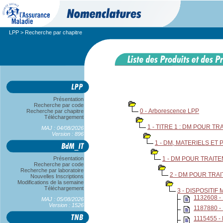
LPP
> Recherche par chapitre
Présentation
Recherche par code
0 - Arborescence LPP
Recherche par chapitre
Téléchargement
1 - TITRE 1 : DM POUR T
MAJ : 04/08/2026
Version : 896
1 - DM, MATERIELS E
Présentation
1 - DM POUR TRAIT
Recherche par code
Recherche par laboratoire
2 - DM POUR TRA
Nouvelles Inscriptions
Modifications de la semaine
Téléchargement
3 - DISPOSITI
1132608 -
MAJ : 05/08/2026
Version : 1526
1187880 -
1115455 -