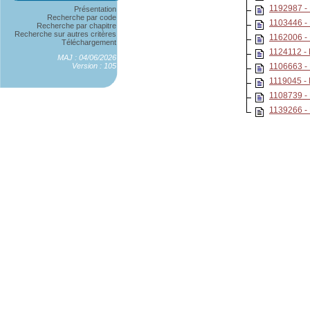
1192987 -
Présentation
Recherche par code
1103446 
Recherche par chapitre
Recherche sur autres critères
1162006 -
Téléchargement
1124112 
MAJ : 04/06/2026
Version : 105
1106663 
1119045 -
1108739 -
1139266 