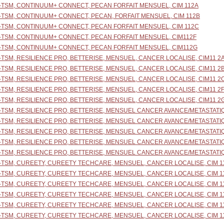
N-TSM, CONTINUUM+ CONNECT, PECAN FORFAIT MENSUEL, CIM 112A
N-TSM, CONTINUUM+ CONNECT, PECAN, FORFAIT MENSUEL, CIM 112B
N-TSM, CONTINUUM+ CONNECT, PECAN FORFAIT MENSUEL, CIM 112C
N-TSM, CONTINUUM+ CONNECT, PECAN FORFAIT MENSUEL, CIM112F
N-TSM, CONTINUUM+ CONNECT, PECAN FORFAIT MENSUEL, CIM112G
-TSM, RESILIENCE PRO, BETTERISE, MENSUEL, CANCER LOCALISE, CIM11 2
-TSM, RESILIENCE PRO, BETTERISE, MENSUEL, CANCER LOCALISE, CIM11 2
-TSM, RESILIENCE PRO, BETTERISE, MENSUEL, CANCER LOCALISE, CIM11 2
-TSM, RESILIENCE PRO, BETTERISE, MENSUEL, CANCER LOCALISE, CIM11 2
-TSM, RESILIENCE PRO, BETTERISE, MENSUEL, CANCER LOCALISE, CIM11 2
-TSM, RESILIENCE PRO, BETTERISE, MENSUEL CANCER AVANCE/METASTATIQ
-TSM, RESILIENCE PRO, BETTERISE, MENSUEL CANCER AVANCE/METASTATIQ
N-TSM, RESILIENCE PRO, BETTERISE, MENSUEL CANCER AVANCE/METASTATIQ
-TSM, RESILIENCE PRO, BETTERISE, MENSUEL CANCER AVANCE/METASTATIQ
N-TSM, RESILIENCE PRO, BETTERISE, MENSUEL CANCER AVANCE/METASTATIQ
N-TSM, CUREETY, CUREETY TECHCARE, MENSUEL, CANCER LOCALISE, CIM 1
N-TSM, CUREETY, CUREETY TECHCARE, MENSUEL, CANCER LOCALISE, CIM 1
N-TSM, CUREETY, CUREETY TECHCARE, MENSUEL, CANCER LOCALISE, CIM 1
N-TSM, CUREETY, CUREETY TECHCARE, MENSUEL, CANCER LOCALISE, CIM 1
N-TSM, CUREETY, CUREETY TECHCARE, MENSUEL, CANCER LOCALISE, CIM 1
N-TSM, CUREETY, CUREETY TECHCARE, MENSUEL, CANCER LOCALISE, CIM 1