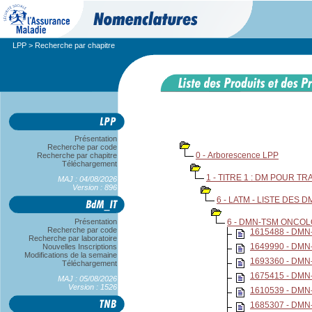
LPP
> Recherche par chapitre
Présentation
Recherche par code
0 - Arborescence LPP
Recherche par chapitre
Téléchargement
1 - TITRE 1 : DM POUR T
MAJ : 04/08/2026
Version : 896
6 - LATM - LISTE DES 
Présentation
6 - DMN-TSM ONCOL
Recherche par code
1615488 - DM
Recherche par laboratoire
1649990 - DM
Nouvelles Inscriptions
Modifications de la semaine
1693360 - DM
Téléchargement
1675415 - DM
MAJ : 05/08/2026
Version : 1526
1610539 - DM
1685307 - DM