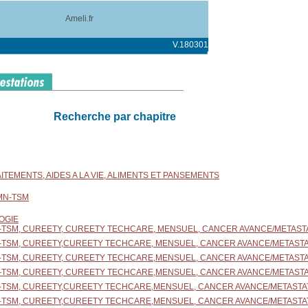
Ameli.fr
V.180301
Recherche par chapitre
RAITEMENTS, AIDES A LA VIE, ALIMENTS ET PANSEMENTS
DMN-TSM
OGIE
N-TSM, CUREETY, CUREETY TECHCARE, MENSUEL, CANCER AVANCE/METASTA
N-TSM, CUREETY,CUREETY TECHCARE, MENSUEL, CANCER AVANCE/METASTAT
N-TSM, CUREETY, CUREETY TECHCARE,MENSUEL, CANCER AVANCE/METASTAT
N-TSM, CUREETY, CUREETY TECHCARE,MENSUEL, CANCER AVANCE/METASTAT
N-TSM, CUREETY,CUREETY TECHCARE,MENSUEL, CANCER AVANCE/METASTAT
N-TSM, CUREETY,CUREETY TECHCARE,MENSUEL, CANCER AVANCE/METASTAT