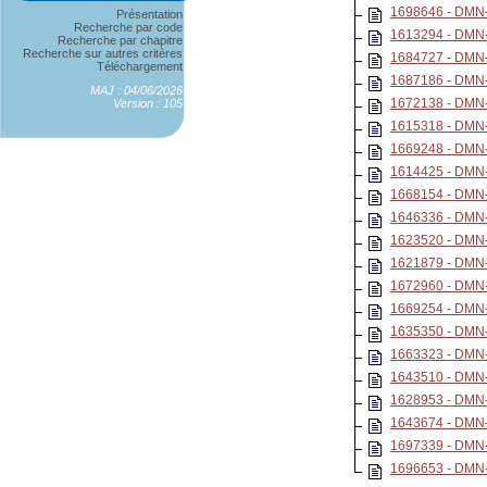
1698646 - DM
Présentation
Recherche par code
1613294 - DM
Recherche par chapitre
Recherche sur autres critères
1684727 - DM
Téléchargement
1687186 - DM
MAJ : 04/06/2026
1672138 - DM
Version : 105
1615318 - DMN
1669248 - DMN
1614425 - DMN
1668154 - DMN
1646336 - DMN
1623520 - DMN
1621879 - DMN
1672960 - DM
1669254 - DMN
1635350 - DM
1663323 - DM
1643510 - DM
1628953 - DM
1643674 - DM
1697339 - DM
1696653 - DM