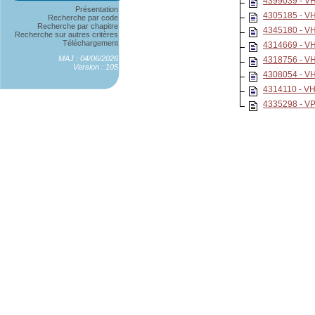
4399039 - 
Présentation
4305185 - 
Recherche par code
Recherche par chapitre
4345180 - 
Recherche sur autres critères
Téléchargement
4314669 - 
MAJ : 04/06/2026
4318756 - 
Version : 105
4308054 - V
4314110 - 
4335298 - 