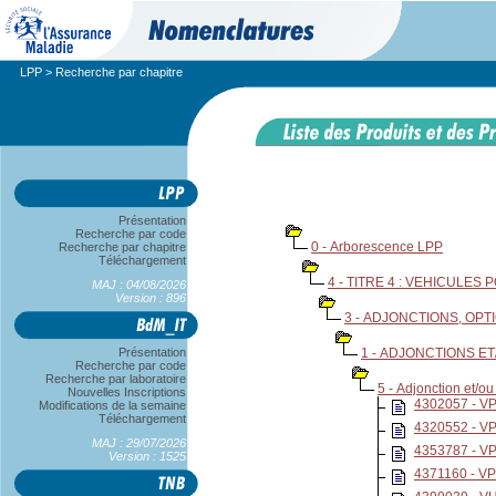
LPP
> Recherche par chapitre
Présentation
Recherche par code
0 - Arborescence LPP
Recherche par chapitre
Téléchargement
4 - TITRE 4 : VEHICULE
MAJ : 04/08/2026
Version : 896
3 - ADJONCTIONS, OP
Présentation
1 - ADJONCTIONS E
Recherche par code
Recherche par laboratoire
5 - Adjonction et/o
Nouvelles Inscriptions
4302057 - 
Modifications de la semaine
Téléchargement
4320552 - 
MAJ : 29/07/2026
4353787 - 
Version : 1525
4371160 - 