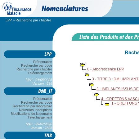
LPP
> Recherche par chapitre
Reche
Présentation
Recherche par code
0 - Arborescence LPP
Recherche par chapitre
Téléchargement
3 - TITRE 3 : DMI, IMPL
MAJ : 04/08/2026
Version : 896
3 - IMPLANTS ISSUS 
Présentation
4 - GREFFONS VASC
Recherche par code
1 - GREFFONS
Recherche par laboratoire
Nouvelles Inscriptions
Modifications de la semaine
Téléchargement
MAJ : 29/07/2026
Version : 1525