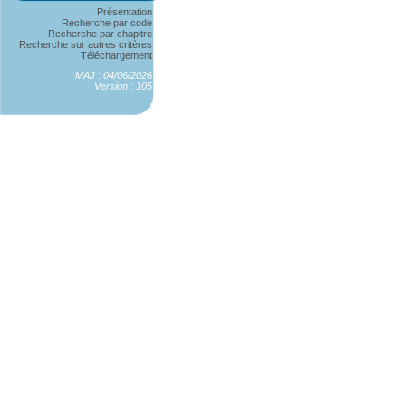
Présentation
Recherche par code
Recherche par chapitre
Recherche sur autres critères
Téléchargement
MAJ : 04/06/2026
Version : 105