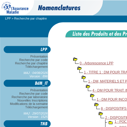
LPP
> Recherche par chapitre
Présentation
Recherche par code
0 - Arborescence LPP
Recherche par chapitre
Téléchargement
1 - TITRE 1 : DM POUR T
MAJ : 04/08/2026
Version : 896
1 - DM, MATERIELS E
Présentation
4 - DM POUR TRAIT
Recherche par code
Recherche par laboratoire
1 - DM POUR IN
Nouvelles Inscriptions
Modifications de la semaine
Téléchargement
8 - DISPOSITI
MAJ : 29/07/2026
Version : 1525
2 - DISPOSI
1 - PO