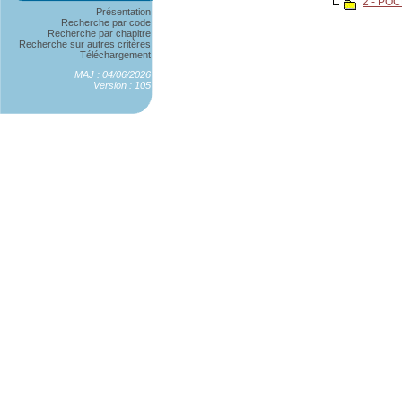
2 - PO
Présentation
Recherche par code
Recherche par chapitre
Recherche sur autres critères
Téléchargement
MAJ : 04/06/2026
Version : 105