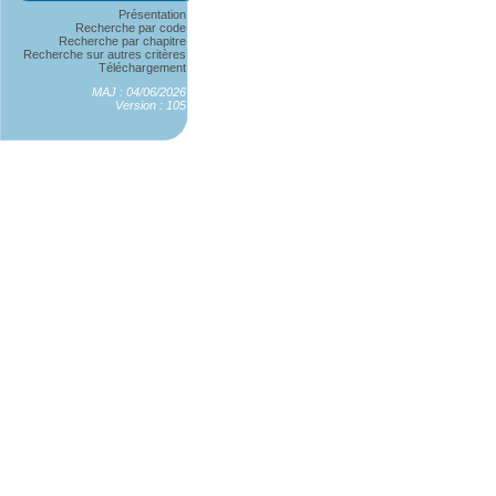
Présentation
Recherche par code
Recherche par chapitre
Recherche sur autres critères
Téléchargement
MAJ : 04/06/2026
Version : 105