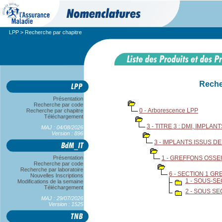
LPP
> Recherche par chapitre
Reche
Présentation
Recherche par code
0 - Arborescence LPP
Recherche par chapitre
Téléchargement
3 - TITRE 3 : DMI, IMPL
MAJ : 04/08/2026
Version : 896
3 - IMPLANTS ISSUS 
Présentation
1 - GREFFONS OSSE
Recherche par code
Recherche par laboratoire
6 - SECTION 1 G
Nouvelles Inscriptions
1 - SOUS-S
Modifications de la semaine
Téléchargement
2 - SOUS S
MAJ : 29/07/2026
Version : 1525