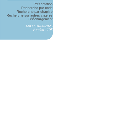
Présentation
Recherche par code
Recherche par chapitre
Recherche sur autres critères
Téléchargement
MAJ : 04/06/2026
Version : 105