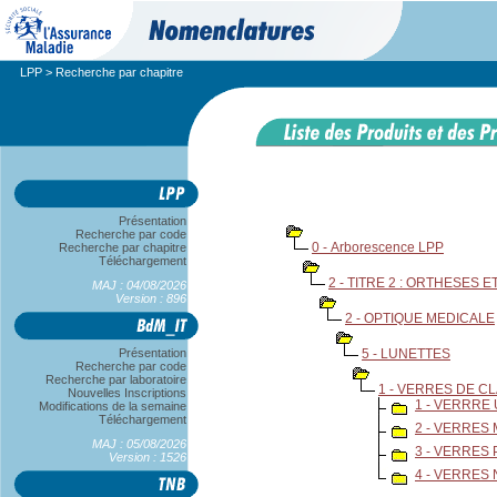
LPP
> Recherche par chapitre
Présentation
Recherche par code
0 - Arborescence LPP
Recherche par chapitre
Téléchargement
2 - TITRE 2 : ORTHESES
MAJ : 04/08/2026
Version : 896
2 - OPTIQUE MEDICALE
Présentation
5 - LUNETTES
Recherche par code
Recherche par laboratoire
1 - VERRES DE C
Nouvelles Inscriptions
1 - VERRRE
Modifications de la semaine
Téléchargement
2 - VERRES
MAJ : 05/08/2026
3 - VERRES
Version : 1526
4 - VERRES