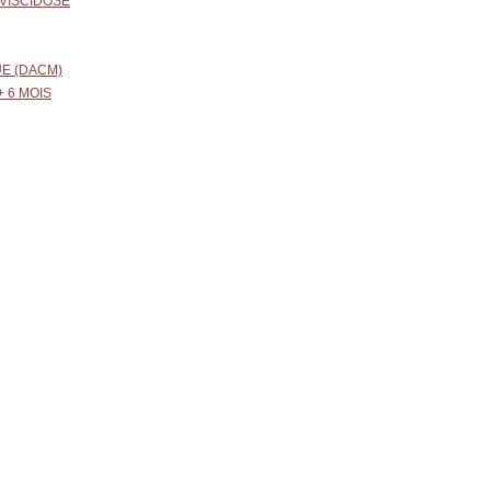
OVISCIDOSE
UE (DACM)
 6 MOIS