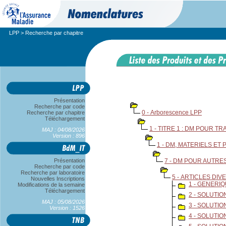
LPP
> Recherche par chapitre
Présentation
Recherche par code
0 - Arborescence LPP
Recherche par chapitre
Téléchargement
1 - TITRE 1 : DM POUR T
MAJ : 04/08/2026
Version : 896
1 - DM, MATERIELS E
Présentation
7 - DM POUR AUTRE
Recherche par code
Recherche par laboratoire
5 - ARTICLES DIV
Nouvelles Inscriptions
1 - GENERI
Modifications de la semaine
Téléchargement
2 - SOLUTI
MAJ : 05/08/2026
3 - SOLUTI
Version : 1526
4 - SOLUTI