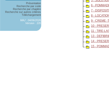
5 - SOLUTI
Présentation
6 - POMMAD
Recherche par code
Recherche par chapitre
7 - DISPOSI
Recherche sur autres critères
Téléchargement
8 - LOCATI
MAJ : 04/06/2026
9 - CREME 
Version : 105
10 - PRESER
11 - TIRE-LAI
13 - DEFIB
14 - PRESER
15 - POMMA