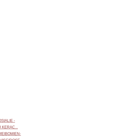
IALIE -
 KERAC...
MEIBOMIEN-