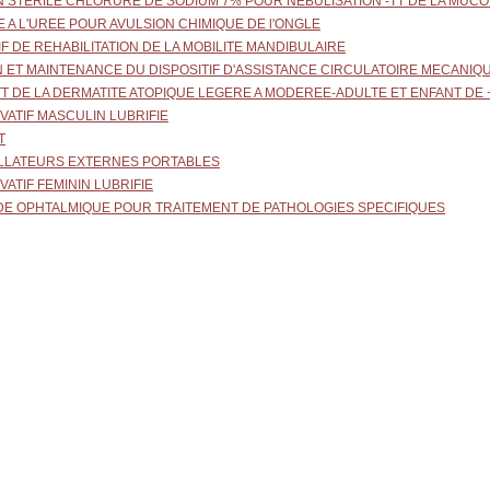
ON STERILE CHLORURE DE SODIUM 7% POUR NEBULISATION -TT DE LA MUC
E A L'UREE POUR AVULSION CHIMIQUE DE l'ONGLE
TIF DE REHABILITATION DE LA MOBILITE MANDIBULAIRE
ON ET MAINTENANCE DU DISPOSITIF D'ASSISTANCE CIRCULATOIRE MECANIQ
-TT DE LA DERMATITE ATOPIQUE LEGERE A MODEREE-ADULTE ET ENFANT DE +
VATIF MASCULIN LUBRIFIE
T
RILLATEURS EXTERNES PORTABLES
VATIF FEMININ LUBRIFIE
DE OPHTALMIQUE POUR TRAITEMENT DE PATHOLOGIES SPECIFIQUES