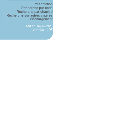
Présentation
Recherche par code
Recherche par chapitre
Recherche sur autres critères
Téléchargement
MAJ : 04/06/2026
Version : 105