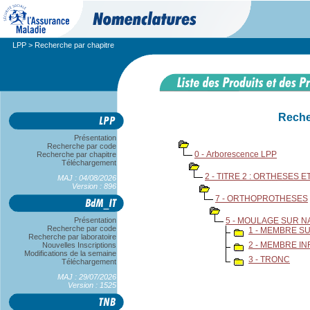
LPP
> Recherche par chapitre
Reche
Présentation
Recherche par code
0 - Arborescence LPP
Recherche par chapitre
Téléchargement
2 - TITRE 2 : ORTHESES
MAJ : 04/08/2026
Version : 896
7 - ORTHOPROTHESES
Présentation
5 - MOULAGE SUR 
Recherche par code
1 - MEMBRE S
Recherche par laboratoire
2 - MEMBRE I
Nouvelles Inscriptions
Modifications de la semaine
3 - TRONC
Téléchargement
MAJ : 29/07/2026
Version : 1525