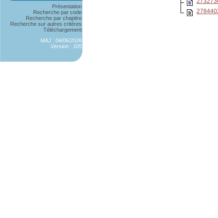
273273
Présentation
278440
Recherche par code
Recherche par chapitre
Recherche sur autres critères
Téléchargement
MAJ : 04/06/2026
Version : 105