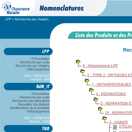
LPP
> Recherche par chapitre
Rec
Présentation
Recherche par code
0 - Arborescence LPP
Recherche par chapitre
Téléchargement
2 - TITRE 2 : ORTHESES
MAJ : 04/08/2026
Version : 896
7 - ORTHOPROTHESES
Présentation
4 - REPARATIONS
Recherche par code
Recherche par laboratoire
3 - REPARATION 
Nouvelles Inscriptions
Modifications de la semaine
Téléchargement
10 - REPARAT
MAJ : 05/08/2026
Version : 1526
3 - GAINER
270124