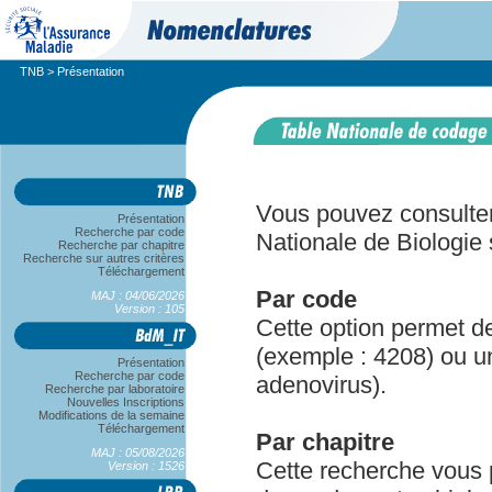
TNB
> Présentation
Accueil
Vous pouvez consulter 
Présentation
Recherche par code
Nationale de Biologie s
Recherche par chapitre
Recherche sur autres critères
Téléchargement
Par code
MAJ : 04/06/2026
Version : 105
Cette option permet d
(exemple : 4208) ou u
Présentation
Recherche par code
adenovirus).
Recherche par laboratoire
Nouvelles Inscriptions
Modifications de la semaine
Téléchargement
Par chapitre
MAJ : 05/08/2026
Cette recherche vous 
Version : 1526