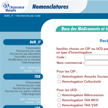
BdM_IT
> Recherche par code
Rech
Présentation
Veuillez choisir un CIP ou UCD p
Recherche par code
un type d'homologation
Recherche par laboratoire
Nouvelles Inscriptions
Code :
Modifications de la semaine
Téléchargement
Nom commercial :
MAJ : 05/08/2026
Version : 1526
Pour les CIP :
Homologation Assurés Sociau
Homologation Collectivité
Présentation
Recherche par code
Recherche par chapitre
Pour les UCD :
Recherche sur autres critères
Téléchargement
Homologation Rétrocession
MAJ : 04/06/2026
Homologation TAA MCO
Version : 105
Homologation TAA SSR