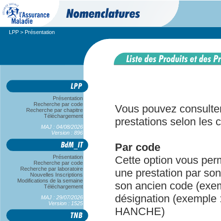
LPP
>
Présentation
Accueil
Présentation
Recherche par code
Vous pouvez consulter 
Recherche par chapitre
Téléchargement
prestations selon les c
MAJ : 04/08/2026
Version : 896
Par code
Présentation
Cette option vous per
Recherche par code
Recherche par laboratoire
une prestation par so
Nouvelles Inscriptions
Modifications de la semaine
son ancien code (exem
Téléchargement
désignation (exemp
MAJ : 29/07/2026
Version : 1525
HANCHE)