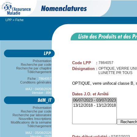
LPP
> Fiche
Présentation
Code LPP
:
7864057
Recherche par code
Recherche par chapitre
Désignation
:
OPTIQUE, VERRE UNIFO
Téléchargement
LUNETTE PR TOUS
Fiche :
7864057
Conditions générales
OPTIQUE, verre unifocal classe B, sp
MAJ : 04/08/2026
Version : 896
Dates J.O. et Arrêté
Présentation
Recherche par code
Recherche par laboratoire
Nouvelles Inscriptions
Modifications de la semaine
Téléchargement
MAJ : 05/08/2026
Version : 1526
Date début validité
:
07/07/2023