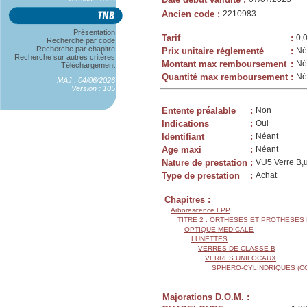
Ancien code
:
2210983
Présentation
Tarif
:
0,
Recherche par code
Recherche par chapitre
Prix unitaire réglementé
:
Né
Recherche sur autres critères
Montant max remboursement
:
Né
Téléchargement
Quantité max remboursement
:
Né
MAJ : 04/06/2026
Version : 105
Entente préalable
:
Non
Indications
:
Oui
Identifiant
:
Néant
Age maxi
:
Néant
Nature de prestation
:
VU5 Verre B,u
Type de prestation
:
Achat
Chapitres :
Arborescence LPP
TITRE 2 : ORTHESES ET PROTHESES
OPTIQUE MEDICALE
LUNETTES
VERRES DE CLASSE B
VERRES UNIFOCAUX
SPHERO-CYLINDRIQUES (C
Majorations D.O.M. :