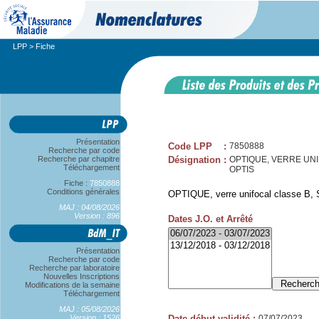
LPP
> Fiche
Présentation
Code LPP
:
7850888
Recherche par code
Recherche par chapitre
Désignation
:
OPTIQUE, VERRE UNIFO
Téléchargement
OPTIS
Fiche :
7850888
Conditions générales
OPTIQUE, verre unifocal classe B, S
MAJ : 04/08/2026
Version : 896
Dates J.O. et Arrêté
Présentation
Recherche par code
Recherche par laboratoire
Nouvelles Inscriptions
Modifications de la semaine
Téléchargement
MAJ : 05/08/2026
Version : 1526
Date début validité
:
07/07/2023