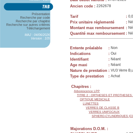
Ancien code
:
2262678
Présentation
Tarif
:
0,
Recherche par code
Recherche par chapitre
Prix unitaire réglementé
:
Né
Recherche sur autres critères
Montant max remboursement
:
Né
Téléchargement
Quantité max remboursement
:
Né
MAJ : 04/06/2026
Version : 105
Entente préalable
:
Non
Indications
:
Oui
Identifiant
:
Néant
Age maxi
:
Néant
Nature de prestation
:
VU3 Verre B,u
Type de prestation
:
Achat
Chapitres :
Arborescence LPP
TITRE 2 : ORTHESES ET PROTHESES
OPTIQUE MEDICALE
LUNETTES
VERRES DE CLASSE B
VERRES UNIFOCAUX
SPHERO-CYLINDRIQUES (C
Majorations D.O.M. :