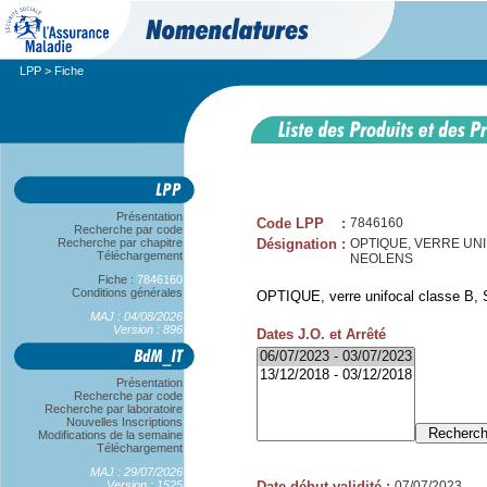
LPP
> Fiche
Présentation
Code LPP
:
7846160
Recherche par code
Recherche par chapitre
Désignation
:
OPTIQUE, VERRE UNIFOC
Téléchargement
NEOLENS
Fiche :
7846160
Conditions générales
OPTIQUE, verre unifocal classe B, S
MAJ : 04/08/2026
Version : 896
Dates J.O. et Arrêté
Présentation
Recherche par code
Recherche par laboratoire
Nouvelles Inscriptions
Modifications de la semaine
Téléchargement
MAJ : 29/07/2026
Version : 1525
Date début validité
:
07/07/2023