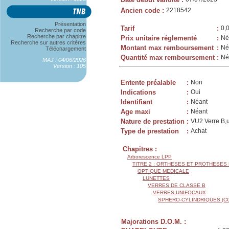
Ancien code
:
2218542
Présentation
Tarif
:
0,
Recherche par code
Recherche par chapitre
Prix unitaire réglementé
:
Né
Recherche sur autres critères
Montant max remboursement
:
Né
Téléchargement
Quantité max remboursement
:
Né
MAJ : 04/06/2026
Version : 105
Entente préalable
:
Non
Indications
:
Oui
Identifiant
:
Néant
Age maxi
:
Néant
Nature de prestation
:
VU2 Verre B,u
Type de prestation
:
Achat
Chapitres :
Arborescence LPP
TITRE 2 : ORTHESES ET PROTHESES
OPTIQUE MEDICALE
LUNETTES
VERRES DE CLASSE B
VERRES UNIFOCAUX
SPHERO-CYLINDRIQUES (C
Majorations D.O.M. :