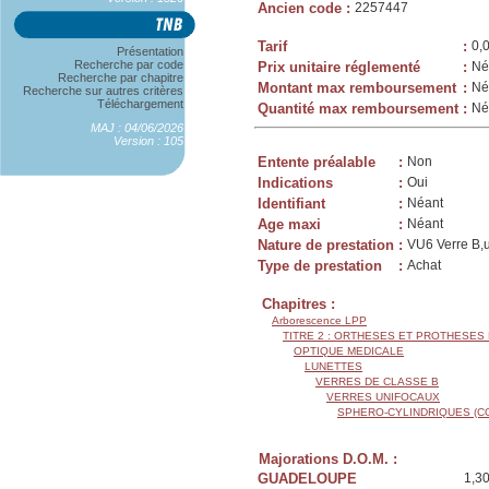
Ancien code
:
2257447
Tarif
:
0,
Présentation
Recherche par code
Prix unitaire réglementé
:
Né
Recherche par chapitre
Montant max remboursement
:
Né
Recherche sur autres critères
Téléchargement
Quantité max remboursement
:
Né
MAJ : 04/06/2026
Version : 105
Entente préalable
:
Non
Indications
:
Oui
Identifiant
:
Néant
Age maxi
:
Néant
Nature de prestation
:
VU6 Verre B,u
Type de prestation
:
Achat
Chapitres :
Arborescence LPP
TITRE 2 : ORTHESES ET PROTHESES
OPTIQUE MEDICALE
LUNETTES
VERRES DE CLASSE B
VERRES UNIFOCAUX
SPHERO-CYLINDRIQUES (C
Majorations D.O.M. :
GUADELOUPE
1,3