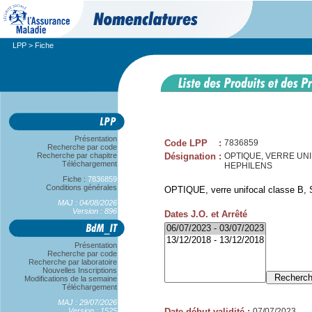
LPP
> Fiche
Présentation
Code LPP
:
7836859
Recherche par code
Recherche par chapitre
Désignation
:
OPTIQUE, VERRE UNIF
Téléchargement
HEPHILENS
Fiche :
7836859
Conditions générales
OPTIQUE, verre unifocal classe B, 
MAJ : 04/08/2026
Version : 896
Dates J.O. et Arrêté
Présentation
Recherche par code
Recherche par laboratoire
Nouvelles Inscriptions
Modifications de la semaine
Téléchargement
MAJ : 29/07/2026
Version : 1525
Date début validité
:
07/07/2023