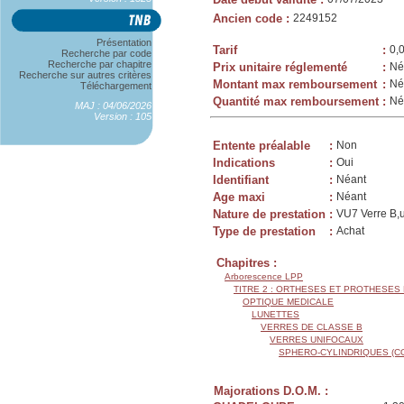
Ancien code
:
2249152
Présentation
Tarif
:
0,
Recherche par code
Recherche par chapitre
Prix unitaire réglementé
:
Né
Recherche sur autres critères
Montant max remboursement
:
Né
Téléchargement
Quantité max remboursement
:
Né
MAJ : 04/06/2026
Version : 105
Entente préalable
:
Non
Indications
:
Oui
Identifiant
:
Néant
Age maxi
:
Néant
Nature de prestation
:
VU7 Verre B,u
Type de prestation
:
Achat
Chapitres :
Arborescence LPP
TITRE 2 : ORTHESES ET PROTHESES
OPTIQUE MEDICALE
LUNETTES
VERRES DE CLASSE B
VERRES UNIFOCAUX
SPHERO-CYLINDRIQUES (C
Majorations D.O.M. :