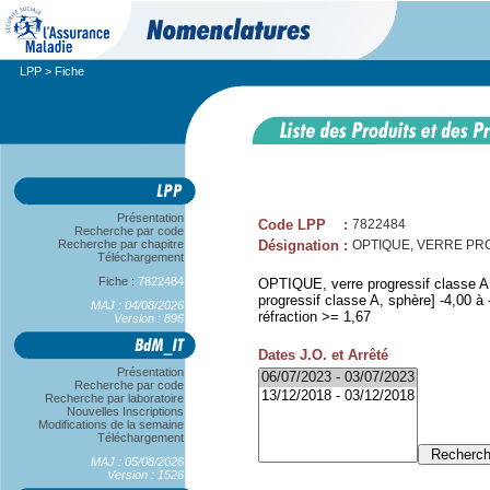
LPP
> Fiche
Présentation
Code LPP
:
7822484
Recherche par code
Recherche par chapitre
Désignation
:
OPTIQUE, VERRE PROG A
Téléchargement
Fiche :
7822484
OPTIQUE, verre progressif classe A, 
progressif classe A, sphère] -4,00 à -
MAJ : 04/08/2026
réfraction >= 1,67
Version : 896
Dates J.O. et Arrêté
Présentation
Recherche par code
Recherche par laboratoire
Nouvelles Inscriptions
Modifications de la semaine
Téléchargement
MAJ : 05/08/2026
Version : 1526