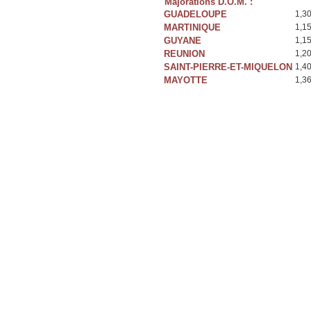
Majorations D.O.M. :
GUADELOUPE
1,3
MARTINIQUE
1,1
GUYANE
1,1
REUNION
1,2
SAINT-PIERRE-ET-MIQUELON
1,4
MAYOTTE
1,3