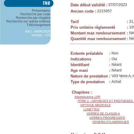
Date début validité
:
07/07/2023
Présentation
Ancien code
:
2215957
Recherche par code
Recherche par chapitre
Recherche sur autres critères
Tarif
:
31
Téléchargement
Prix unitaire réglementé
:
10
MAJ : 04/06/2026
Montant max remboursement
:
Né
Version : 105
Quantité max remboursement
:
Né
Entente préalable
:
Non
Indications
:
Oui
Identifiant
:
Néant
Age maxi
:
Néant
Nature de prestation
:
V03 Verre A, 
Type de prestation
:
Achat
Chapitres :
Arborescence LPP
TITRE 2 : ORTHESES ET PROTHESES
OPTIQUE MEDICALE
LUNETTES
VERRES DE CLASSE A
VERRES PROGRESSIFS
SPHERO-CYLINDRIQUES