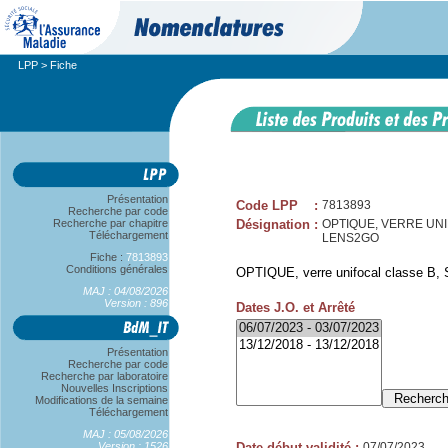
LPP
> Fiche
Présentation
Code LPP
:
7813893
Recherche par code
Recherche par chapitre
Désignation
:
OPTIQUE, VERRE UNIF
Téléchargement
LENS2GO
Fiche :
7813893
Conditions générales
OPTIQUE, verre unifocal classe B, 
MAJ : 04/08/2026
Version : 896
Dates J.O. et Arrêté
Présentation
Recherche par code
Recherche par laboratoire
Nouvelles Inscriptions
Modifications de la semaine
Téléchargement
MAJ : 05/08/2026
Version : 1526
Date début validité
:
07/07/2023