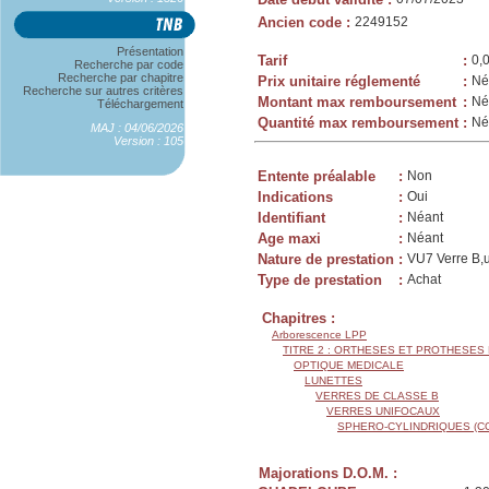
Ancien code
:
2249152
Présentation
Tarif
:
0,
Recherche par code
Recherche par chapitre
Prix unitaire réglementé
:
Né
Recherche sur autres critères
Montant max remboursement
:
Né
Téléchargement
Quantité max remboursement
:
Né
MAJ : 04/06/2026
Version : 105
Entente préalable
:
Non
Indications
:
Oui
Identifiant
:
Néant
Age maxi
:
Néant
Nature de prestation
:
VU7 Verre B,u
Type de prestation
:
Achat
Chapitres :
Arborescence LPP
TITRE 2 : ORTHESES ET PROTHESES
OPTIQUE MEDICALE
LUNETTES
VERRES DE CLASSE B
VERRES UNIFOCAUX
SPHERO-CYLINDRIQUES (C
Majorations D.O.M. :