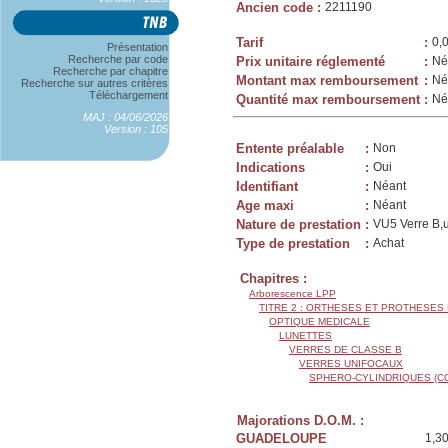
Ancien code
:
2211190
Tarif
:
0,
Présentation
Recherche par code
Prix unitaire réglementé
:
Né
Recherche par chapitre
Montant max remboursement
:
Né
Recherche sur autres critères
Téléchargement
Quantité max remboursement
:
Né
MAJ : 04/06/2026
Version : 105
Entente préalable
:
Non
Indications
:
Oui
Identifiant
:
Néant
Age maxi
:
Néant
Nature de prestation
:
VU5 Verre B,u
Type de prestation
:
Achat
Chapitres :
Arborescence LPP
TITRE 2 : ORTHESES ET PROTHESES
OPTIQUE MEDICALE
LUNETTES
VERRES DE CLASSE B
VERRES UNIFOCAUX
SPHERO-CYLINDRIQUES (C
Majorations D.O.M. :
GUADELOUPE
1,3