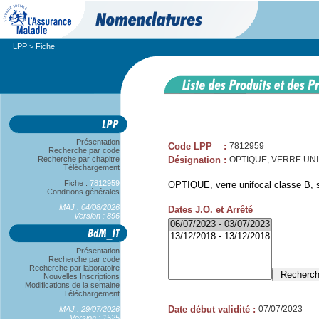
LPP
> Fiche
Présentation
Code LPP
:
7812959
Recherche par code
Recherche par chapitre
Désignation
:
OPTIQUE, VERRE UNIF
Téléchargement
Fiche :
7812959
OPTIQUE, verre unifocal classe B, sp
Conditions générales
MAJ : 04/08/2026
Dates J.O. et Arrêté
Version : 896
Présentation
Recherche par code
Recherche par laboratoire
Nouvelles Inscriptions
Modifications de la semaine
Téléchargement
Date début validité
:
07/07/2023
MAJ : 29/07/2026
Version : 1525