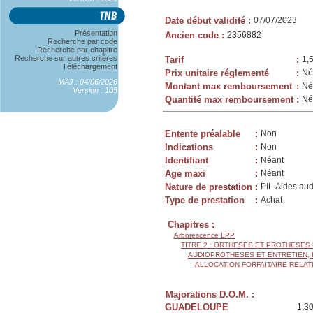
Date début validité
:
07/07/2023
Présentation
Ancien code
:
2356882
Recherche par code
Recherche par chapitre
Recherche sur autres critères
Tarif
:
1,
Téléchargement
Prix unitaire réglementé
:
Né
MAJ : 04/06/2026
Montant max remboursement
:
Né
Version : 105
Quantité max remboursement
:
Né
Entente préalable
:
Non
Indications
:
Non
Identifiant
:
Néant
Age maxi
:
Néant
Nature de prestation
:
PIL Aides aud
Type de prestation
:
Achat
Chapitres :
Arborescence LPP
TITRE 2 : ORTHESES ET PROTHESES
AUDIOPROTHESES ET ENTRETIEN,
ALLOCATION FORFAITAIRE RELAT
Majorations D.O.M. :
GUADELOUPE
1,3