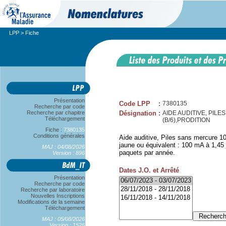
LPP
> Fiche
Présentation
Code LPP
:
7380135
Recherche par code
Recherche par chapitre
Désignation
:
AIDE AUDITIVE, PIL
Téléchargement
(B/6),PRODITION
Fiche :
7380135
Conditions générales
Aide auditive, Piles sans mercure 10
jaune ou équivalent : 100 mA à 1,45 V
MAJ : 04/08/2026
paquets par année.
Version : 896
Dates J.O. et Arrêté
Présentation
Recherche par code
Recherche par laboratoire
Nouvelles Inscriptions
Modifications de la semaine
Téléchargement
MAJ : 05/08/2026
Version : 1526