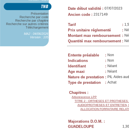
Date début validité
:
07/07/2023
Présentation
Ancien code
:
2317149
Recherche par code
Recherche par chapitre
Recherche sur autres critères
Tarif
:
1,
Téléchargement
Prix unitaire réglementé
:
Né
MAJ : 04/06/2026
Montant max remboursement
:
Né
Version : 105
Quantité max remboursement
:
Né
Entente préalable
:
Non
Indications
:
Non
Identifiant
:
Néant
Age maxi
:
Néant
Nature de prestation
:
PIL Aides aud
Type de prestation
:
Achat
Chapitres :
Arborescence LPP
TITRE 2 : ORTHESES ET PROTHESES
AUDIOPROTHESES ET ENTRETIEN,
ALLOCATION FORFAITAIRE RELAT
Majorations D.O.M. :
GUADELOUPE
1,3