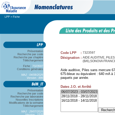
LPP
> Fiche
Présentation
Code LPP
:
7323597
Recherche par code
Recherche par chapitre
Désignation
:
AIDE AUDITIVE, PIL
Téléchargement
(B/6),SONOVA FRANC
Fiche :
7323597
Conditions générales
Aide auditive, Piles sans mercure 67
675-bleue ou équivalent : 640 mA à 1,
MAJ : 04/08/2026
paquets par année.
Version : 896
Dates J.O. et Arrêté
Présentation
Recherche par code
Recherche par laboratoire
Nouvelles Inscriptions
Modifications de la semaine
Téléchargement
MAJ : 29/07/2026
Version : 1525