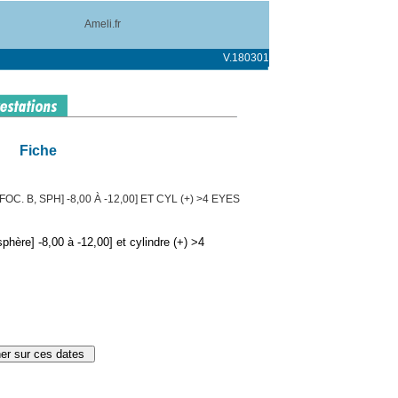
Ameli.fr
V.180301
Fiche
C. B, SPH] -8,00 À -12,00] ET CYL (+) >4 EYES
hère] -8,00 à -12,00] et cylindre (+) >4