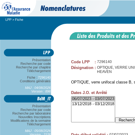
LPP
> Fiche
Présentation
Code LPP
:
7296140
Recherche par code
Recherche par chapitre
Désignation
:
OPTIQUE, VERRE UNIFO
Téléchargement
HEAVEN
Fiche :
7296140
Conditions générales
OPTIQUE, verre unifocal classe B, sp
MAJ : 04/08/2026
Version : 896
Dates J.O. et Arrêté
Présentation
Recherche par code
Recherche par laboratoire
Nouvelles Inscriptions
Modifications de la semaine
Téléchargement
MAJ : 05/08/2026
Version : 1526
Date début validité
:
07/07/2023