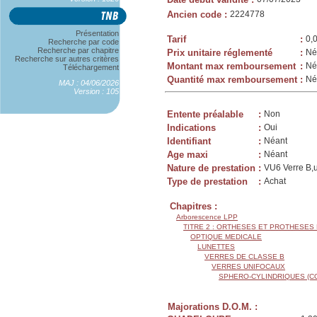
Ancien code
:
2224778
Présentation
Tarif
:
0,
Recherche par code
Recherche par chapitre
Prix unitaire réglementé
:
Né
Recherche sur autres critères
Montant max remboursement
:
Né
Téléchargement
Quantité max remboursement
:
Né
MAJ : 04/06/2026
Version : 105
Entente préalable
:
Non
Indications
:
Oui
Identifiant
:
Néant
Age maxi
:
Néant
Nature de prestation
:
VU6 Verre B,u
Type de prestation
:
Achat
Chapitres :
Arborescence LPP
TITRE 2 : ORTHESES ET PROTHESES
OPTIQUE MEDICALE
LUNETTES
VERRES DE CLASSE B
VERRES UNIFOCAUX
SPHERO-CYLINDRIQUES (C
Majorations D.O.M. :