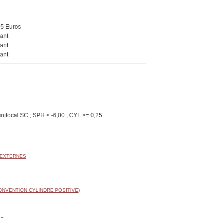
05 Euros
ant
ant
ant
nifocal SC ; SPH < -6,00 ; CYL >= 0,25
 EXTERNES
ONVENTION CYLINDRE POSITIVE)