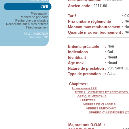
Ancien code
:
2211190
Présentation
Tarif
:
0,
Recherche par code
Recherche par chapitre
Prix unitaire réglementé
:
Né
Recherche sur autres critères
Montant max remboursement
:
Né
Téléchargement
Quantité max remboursement
:
Né
MAJ : 04/06/2026
Version : 105
Entente préalable
:
Non
Indications
:
Oui
Identifiant
:
Néant
Age maxi
:
Néant
Nature de prestation
:
VU5 Verre B,u
Type de prestation
:
Achat
Chapitres :
Arborescence LPP
TITRE 2 : ORTHESES ET PROTHESES
OPTIQUE MEDICALE
LUNETTES
VERRES DE CLASSE B
VERRES UNIFOCAUX
SPHERO-CYLINDRIQUES (C
Majorations D.O.M. :