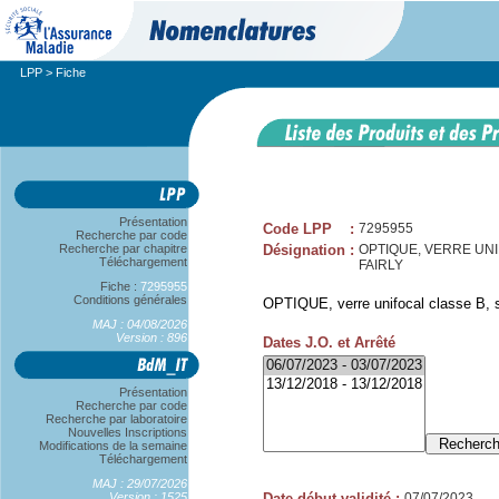
LPP
> Fiche
Présentation
Code LPP
:
7295955
Recherche par code
Recherche par chapitre
Désignation
:
OPTIQUE, VERRE UNIFO
Téléchargement
FAIRLY
Fiche :
7295955
Conditions générales
OPTIQUE, verre unifocal classe B, sp
MAJ : 04/08/2026
Version : 896
Dates J.O. et Arrêté
Présentation
Recherche par code
Recherche par laboratoire
Nouvelles Inscriptions
Modifications de la semaine
Téléchargement
MAJ : 29/07/2026
Version : 1525
Date début validité
:
07/07/2023