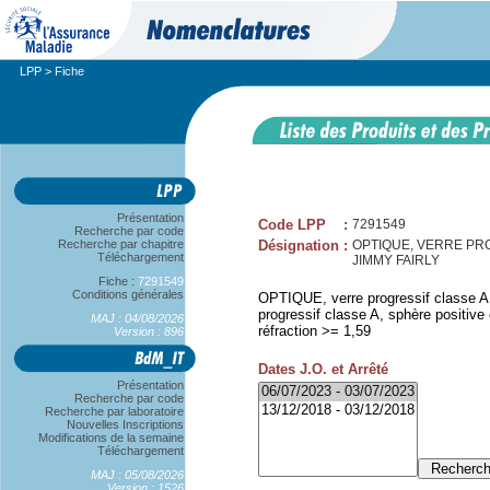
LPP
> Fiche
Présentation
Code LPP
:
7291549
Recherche par code
Recherche par chapitre
Désignation
:
OPTIQUE, VERRE PROG
Téléchargement
JIMMY FAIRLY
Fiche :
7291549
Conditions générales
OPTIQUE, verre progressif classe A,
progressif classe A, sphère positive
MAJ : 04/08/2026
réfraction >= 1,59
Version : 896
Dates J.O. et Arrêté
Présentation
Recherche par code
Recherche par laboratoire
Nouvelles Inscriptions
Modifications de la semaine
Téléchargement
MAJ : 05/08/2026
Version : 1526