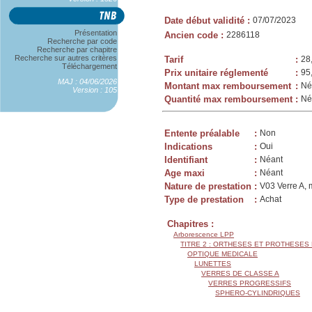
Date début validité
:
07/07/2023
Présentation
Ancien code
:
2286118
Recherche par code
Recherche par chapitre
Recherche sur autres critères
Tarif
:
28
Téléchargement
Prix unitaire réglementé
:
95
MAJ : 04/06/2026
Montant max remboursement
:
Né
Version : 105
Quantité max remboursement
:
Né
Entente préalable
:
Non
Indications
:
Oui
Identifiant
:
Néant
Age maxi
:
Néant
Nature de prestation
:
V03 Verre A, 
Type de prestation
:
Achat
Chapitres :
Arborescence LPP
TITRE 2 : ORTHESES ET PROTHESES
OPTIQUE MEDICALE
LUNETTES
VERRES DE CLASSE A
VERRES PROGRESSIFS
SPHERO-CYLINDRIQUES