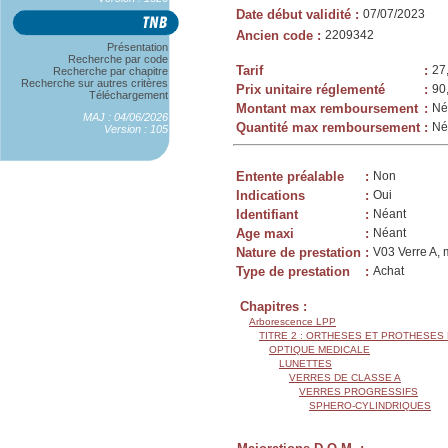
Date début validité
:
07/07/2023
Ancien code
:
2209342
Présentation
Recherche par code
Tarif
:
27
Recherche par chapitre
Recherche sur autres critères
Prix unitaire réglementé
:
90
Téléchargement
Montant max remboursement
:
Né
MAJ : 04/06/2026
Quantité max remboursement
:
Né
Version : 105
Entente préalable
:
Non
Indications
:
Oui
Identifiant
:
Néant
Age maxi
:
Néant
Nature de prestation
:
V03 Verre A, 
Type de prestation
:
Achat
Chapitres :
Arborescence LPP
TITRE 2 : ORTHESES ET PROTHESES
OPTIQUE MEDICALE
LUNETTES
VERRES DE CLASSE A
VERRES PROGRESSIFS
SPHERO-CYLINDRIQUES