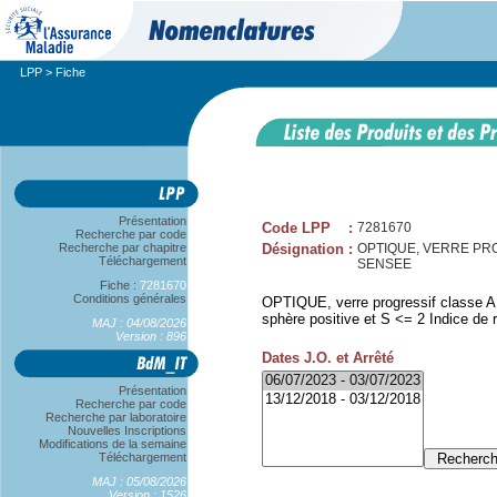
LPP
> Fiche
Présentation
Code LPP
:
7281670
Recherche par code
Recherche par chapitre
Désignation
:
OPTIQUE, VERRE PRO
Téléchargement
SENSEE
Fiche :
7281670
Conditions générales
OPTIQUE, verre progressif classe A,
sphère positive et S <= 2 Indice de r
MAJ : 04/08/2026
Version : 896
Dates J.O. et Arrêté
Présentation
Recherche par code
Recherche par laboratoire
Nouvelles Inscriptions
Modifications de la semaine
Téléchargement
MAJ : 05/08/2026
Version : 1526