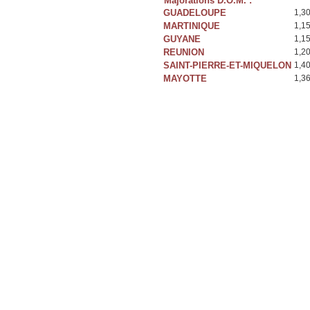
Majorations D.O.M. :
GUADELOUPE
1,3
MARTINIQUE
1,1
GUYANE
1,1
REUNION
1,2
SAINT-PIERRE-ET-MIQUELON
1,4
MAYOTTE
1,3