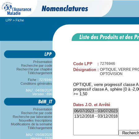
LPP
> Fiche
Présentation
Code LPP
:
7276946
Recherche par code
Recherche par chapitre
Désignation
:
OPTIQUE, VERRE PROG A
Téléchargement
OPTOVISION
Fiche :
7276946
Conditions générales
OPTIQUE, verre progressif classe A,
progressif classe A, sphère [0 à -2,00
MAJ : 04/08/2026
>= 1,50
Version : 896
Dates J.O. et Arrêté
Présentation
Recherche par code
Recherche par laboratoire
Nouvelles Inscriptions
Modifications de la semaine
Téléchargement
MAJ : 05/08/2026
Version : 1526