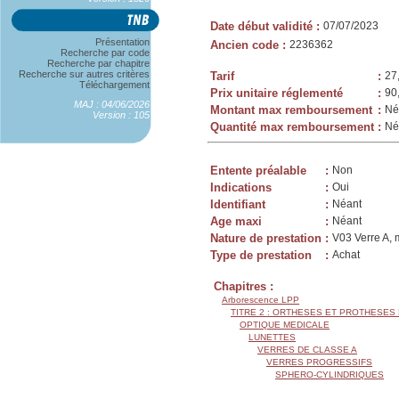
Date début validité
:
07/07/2023
Présentation
Ancien code
:
2236362
Recherche par code
Recherche par chapitre
Recherche sur autres critères
Tarif
:
27
Téléchargement
Prix unitaire réglementé
:
90
MAJ : 04/06/2026
Montant max remboursement
:
Né
Version : 105
Quantité max remboursement
:
Né
Entente préalable
:
Non
Indications
:
Oui
Identifiant
:
Néant
Age maxi
:
Néant
Nature de prestation
:
V03 Verre A, 
Type de prestation
:
Achat
Chapitres :
Arborescence LPP
TITRE 2 : ORTHESES ET PROTHESES
OPTIQUE MEDICALE
LUNETTES
VERRES DE CLASSE A
VERRES PROGRESSIFS
SPHERO-CYLINDRIQUES