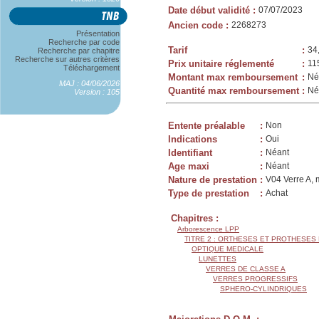
Date début validité
:
07/07/2023
Ancien code
:
2268273
Présentation
Recherche par code
Tarif
:
34
Recherche par chapitre
Recherche sur autres critères
Prix unitaire réglementé
:
11
Téléchargement
Montant max remboursement
:
Né
MAJ : 04/06/2026
Quantité max remboursement
:
Né
Version : 105
Entente préalable
:
Non
Indications
:
Oui
Identifiant
:
Néant
Age maxi
:
Néant
Nature de prestation
:
V04 Verre A, 
Type de prestation
:
Achat
Chapitres :
Arborescence LPP
TITRE 2 : ORTHESES ET PROTHESES
OPTIQUE MEDICALE
LUNETTES
VERRES DE CLASSE A
VERRES PROGRESSIFS
SPHERO-CYLINDRIQUES