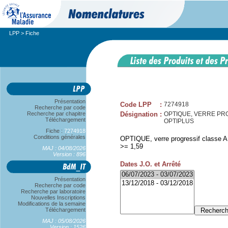
LPP
> Fiche
Présentation
Code LPP
:
7274918
Recherche par code
Recherche par chapitre
Désignation
:
OPTIQUE, VERRE PROG 
Téléchargement
OPTIPLUS
Fiche :
7274918
Conditions générales
OPTIQUE, verre progressif classe A,
>= 1,59
MAJ : 04/08/2026
Version : 896
Dates J.O. et Arrêté
Présentation
Recherche par code
Recherche par laboratoire
Nouvelles Inscriptions
Modifications de la semaine
Téléchargement
MAJ : 05/08/2026
Version : 1526