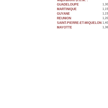
Majorations D.O.M. :
GUADELOUPE
1,3
MARTINIQUE
1,1
GUYANE
1,1
REUNION
1,2
SAINT-PIERRE-ET-MIQUELON
1,4
MAYOTTE
1,3