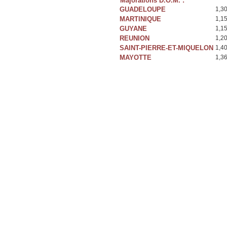
Majorations D.O.M. :
GUADELOUPE
1,3
MARTINIQUE
1,1
GUYANE
1,1
REUNION
1,2
SAINT-PIERRE-ET-MIQUELON
1,4
MAYOTTE
1,3