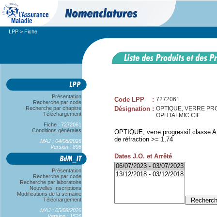
LPP
> Fiche
Présentation
Code LPP
:
7272061
Recherche par code
Recherche par chapitre
Désignation
:
OPTIQUE, VERRE PROG 
Téléchargement
OPHTALMIC CIE
Fiche :
7272061
Conditions générales
OPTIQUE, verre progressif classe A, 
de réfraction >= 1,74
MAJ : 04/08/2026
Version : 896
Dates J.O. et Arrêté
Présentation
Recherche par code
Recherche par laboratoire
Nouvelles Inscriptions
Modifications de la semaine
Téléchargement
MAJ : 05/08/2026
Version : 1526