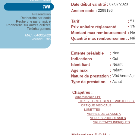
Date début validité
:
07/07/2023
Ancien code
:
2299196
Présentation
Recherche par code
Tarif
:
51
Recherche par chapitre
Recherche sur autres critères
Prix unitaire réglementé
:
17
Téléchargement
Montant max remboursement
:
Né
MAJ : 04/06/2026
Quantité max remboursement
:
Né
Version : 105
Entente préalable
:
Non
Indications
:
Oui
Identifiant
:
Néant
Age maxi
:
Néant
Nature de prestation
:
V04 Verre A, 
Type de prestation
:
Achat
Chapitres :
Arborescence LPP
TITRE 2 : ORTHESES ET PROTHESES
OPTIQUE MEDICALE
LUNETTES
VERRES DE CLASSE A
VERRES PROGRESSIFS
SPHERO-CYLINDRIQUES