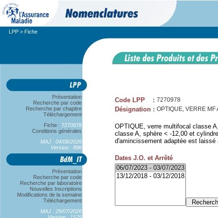
LPP
> Fiche
Présentation
Code LPP
:
7270978
Recherche par code
Recherche par chapitre
Désignation
:
OPTIQUE, VERRE MF A,
Téléchargement
Fiche :
7270978
OPTIQUE, verre multifocal classe A,
Conditions générales
classe A, sphère < -12,00 et cylindre
d'amincissement adaptée est laissé à 
MAJ : 04/08/2026
Version : 896
Dates J.O. et Arrêté
Présentation
Recherche par code
Recherche par laboratoire
Nouvelles Inscriptions
Modifications de la semaine
Téléchargement
MAJ : 29/07/2026
Version : 1525