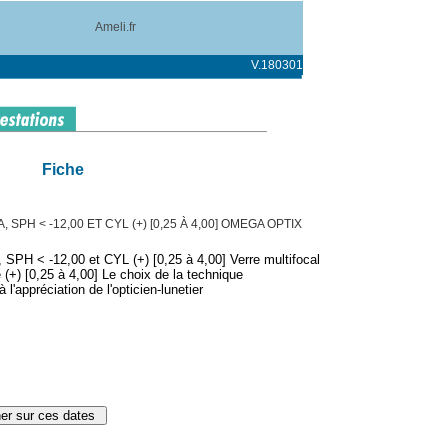
Ameli.fr
V.180301
Fiche
 SPH < -12,00 ET CYL (+) [0,25 À 4,00] OMEGA OPTIX
 SPH < -12,00 et CYL (+) [0,25 à 4,00] Verre multifocal
 (+) [0,25 à 4,00] Le choix de la technique
l'appréciation de l'opticien-lunetier