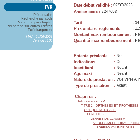
Date début validité
:
07/07/2023
Ancien code
:
2247093
Présentation
Recherche par code
Recherche par chapitre
Tarif
:
34
Recherche sur autres critères
Prix unitaire réglementé
:
11
Téléchargement
Montant max remboursement
:
Né
MAJ : 04/06/2026
Quantité max remboursement
:
Né
Version : 105
Entente préalable
:
Non
Indications
:
Oui
Identifiant
:
Néant
Age maxi
:
Néant
Nature de prestation
:
V04 Verre A, 
Type de prestation
:
Achat
Chapitres :
Arborescence LPP
TITRE 2 : ORTHESES ET PROTHESES
OPTIQUE MEDICALE
LUNETTES
VERRES DE CLASSE A
VERRES MULTIFOCAUX (HORS
SPHERO-CYLINDRIQUES