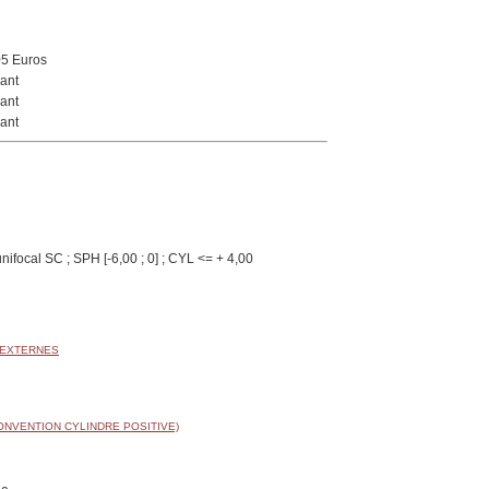
05 Euros
ant
ant
ant
nifocal SC ; SPH [-6,00 ; 0] ; CYL <= + 4,00
 EXTERNES
ONVENTION CYLINDRE POSITIVE)