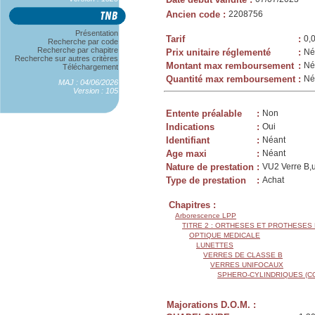
Ancien code
:
2208756
Présentation
Tarif
:
0,
Recherche par code
Recherche par chapitre
Prix unitaire réglementé
:
Né
Recherche sur autres critères
Montant max remboursement
:
Né
Téléchargement
Quantité max remboursement
:
Né
MAJ : 04/06/2026
Version : 105
Entente préalable
:
Non
Indications
:
Oui
Identifiant
:
Néant
Age maxi
:
Néant
Nature de prestation
:
VU2 Verre B,u
Type de prestation
:
Achat
Chapitres :
Arborescence LPP
TITRE 2 : ORTHESES ET PROTHESES
OPTIQUE MEDICALE
LUNETTES
VERRES DE CLASSE B
VERRES UNIFOCAUX
SPHERO-CYLINDRIQUES (C
Majorations D.O.M. :