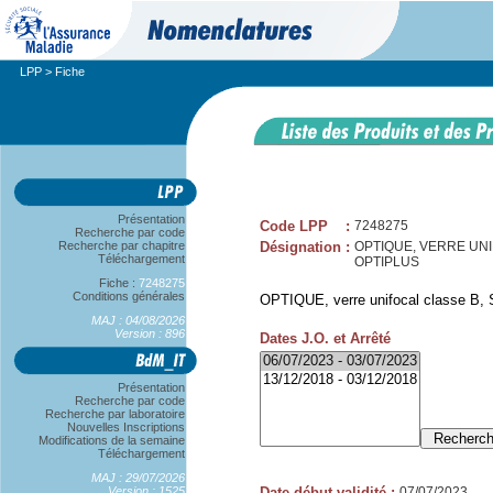
LPP
> Fiche
Présentation
Code LPP
:
7248275
Recherche par code
Recherche par chapitre
Désignation
:
OPTIQUE, VERRE UNIFOC
Téléchargement
OPTIPLUS
Fiche :
7248275
Conditions générales
OPTIQUE, verre unifocal classe B, S
MAJ : 04/08/2026
Version : 896
Dates J.O. et Arrêté
Présentation
Recherche par code
Recherche par laboratoire
Nouvelles Inscriptions
Modifications de la semaine
Téléchargement
MAJ : 29/07/2026
Version : 1525
Date début validité
:
07/07/2023