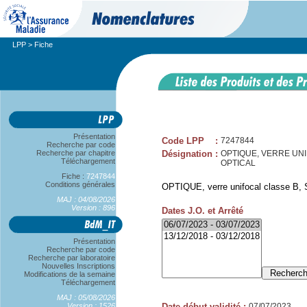
LPP
> Fiche
Présentation
Code LPP
:
7247844
Recherche par code
Recherche par chapitre
Désignation
:
OPTIQUE, VERRE UNIFOC
Téléchargement
OPTICAL
Fiche :
7247844
Conditions générales
OPTIQUE, verre unifocal classe B, S
MAJ : 04/08/2026
Version : 896
Dates J.O. et Arrêté
Présentation
Recherche par code
Recherche par laboratoire
Nouvelles Inscriptions
Modifications de la semaine
Téléchargement
MAJ : 05/08/2026
Version : 1526
Date début validité
:
07/07/2023