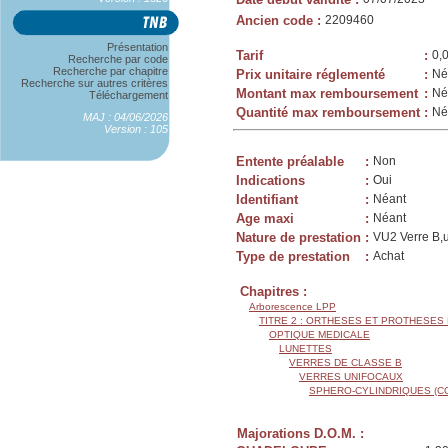
Ancien code
:
2209460
Présentation
Tarif
:
0,
Recherche par code
Recherche par chapitre
Prix unitaire réglementé
:
Né
Recherche sur autres critères
Montant max remboursement
:
Né
Téléchargement
Quantité max remboursement
:
Né
MAJ : 04/06/2026
Version : 105
Entente préalable
:
Non
Indications
:
Oui
Identifiant
:
Néant
Age maxi
:
Néant
Nature de prestation
:
VU2 Verre B,u
Type de prestation
:
Achat
Chapitres :
Arborescence LPP
TITRE 2 : ORTHESES ET PROTHESES
OPTIQUE MEDICALE
LUNETTES
VERRES DE CLASSE B
VERRES UNIFOCAUX
SPHERO-CYLINDRIQUES (C
Majorations D.O.M. :